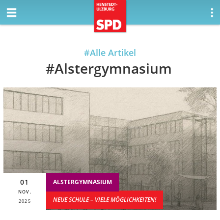
#Alle Artikel
#Alstergymnasium
ALSTERGYMNASIUM
NEUE SCHULE – VIELE MÖGLICHKEITEN!